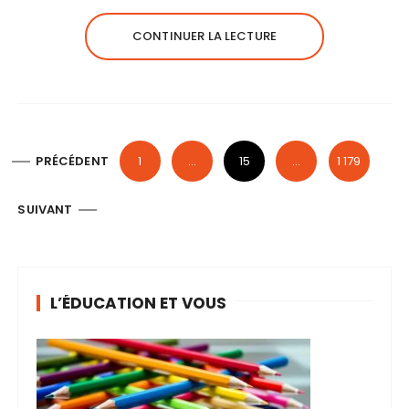
CONTINUER LA LECTURE
P
PRÉCÉDENT
1
…
15
…
1 179
a
g
SUIVANT
i
n
a
L’ÉDUCATION ET VOUS
t
i
o
n