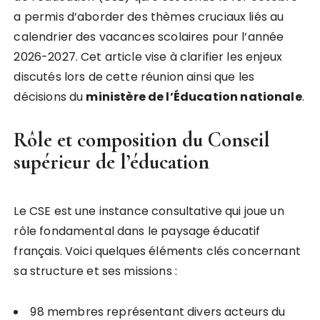
a permis d’aborder des thèmes cruciaux liés au
calendrier des vacances scolaires pour l’année
2026-2027. Cet article vise à clarifier les enjeux
discutés lors de cette réunion ainsi que les
décisions du
m
i
n
i
s
t
è
r
e
d
e
l
’
É
d
u
c
a
t
i
o
n
n
a
t
i
o
n
a
l
e
.
Rôle et composition du Conseil
supérieur de l’éducation
Le CSE est une instance consultative qui joue un
rôle fondamental dans le paysage éducatif
français. Voici quelques éléments clés concernant
sa structure et ses missions :
98 membres représentant divers acteurs du