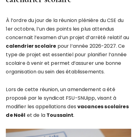
À l’ordre du jour de la réunion plénière du CSE du
1er octobre, l’un des points les plus attendus
concernait l’examen d’un projet d’arrêté relatif au
c
a
l
e
n
d
r
i
e
r
s
c
o
l
a
i
r
e
pour l’année 2026-2027. Ce
type de projet est essentiel pour planifier l’année
scolaire à venir et permet d’assurer une bonne
organisation au sein des établissements.
Lors de cette réunion, un amendement a été
proposé par le syndicat FSU-SNUipp, visant à
modifier les appellations des
v
a
c
a
n
c
e
s
s
c
o
l
a
i
r
e
s
d
e
N
o
ë
l
et de la
T
o
u
s
s
a
i
n
t
.