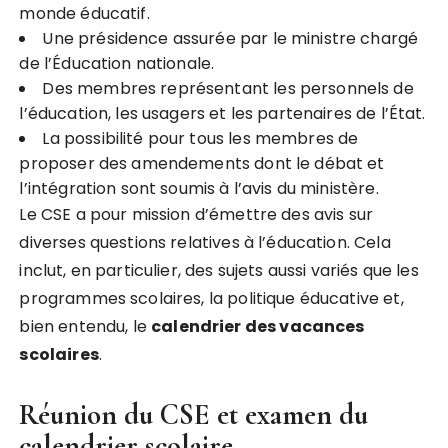
monde éducatif.
Une présidence assurée par le ministre chargé
de l’Éducation nationale.
Des membres représentant les personnels de
l’éducation, les usagers et les partenaires de l’État.
La possibilité pour tous les membres de
proposer des amendements dont le débat et
l’intégration sont soumis à l’avis du ministère.
Le CSE a pour mission d’émettre des avis sur
diverses questions relatives à l’éducation. Cela
inclut, en particulier, des sujets aussi variés que les
programmes scolaires, la politique éducative et,
bien entendu, le
c
a
l
e
n
d
r
i
e
r
d
e
s
v
a
c
a
n
c
e
s
s
c
o
l
a
i
r
e
s
.
Réunion du CSE et examen du
calendrier scolaire