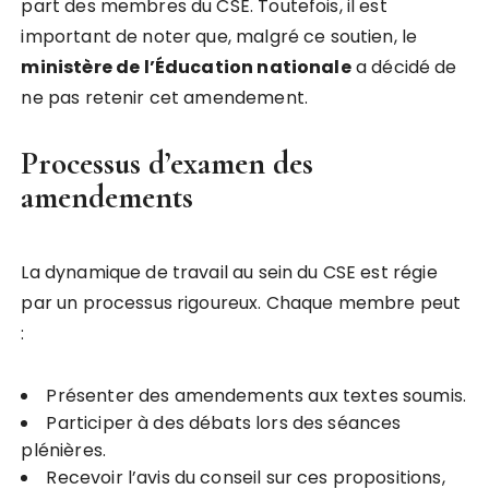
part des membres du CSE. Toutefois, il est
important de noter que, malgré ce soutien, le
m
i
n
i
s
t
è
r
e
d
e
l
’
É
d
u
c
a
t
i
o
n
n
a
t
i
o
n
a
l
e
a décidé de
ne pas retenir cet amendement.
Processus d’examen des
amendements
La dynamique de travail au sein du CSE est régie
par un processus rigoureux. Chaque membre peut
:
Présenter des amendements aux textes soumis.
Participer à des débats lors des séances
plénières.
Recevoir l’avis du conseil sur ces propositions,