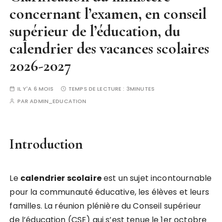
concernant l’examen, en conseil
supérieur de l’éducation, du
calendrier des vacances scolaires
2026-2027
IL Y'A 6 MOIS
TEMPS DE LECTURE :
3MINUTES
PAR
ADMIN_EDUCATION
Introduction
Le
c
a
l
e
n
d
r
i
e
r
s
c
o
l
a
i
r
e
est un sujet incontournable
pour la communauté éducative, les élèves et leurs
familles. La réunion plénière du Conseil supérieur
de l’éducation (CSE) qui s’est tenue le 1er octobre