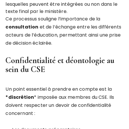
lesquelles peuvent être intégrées ou non dans le
texte final par le ministère.
Ce processus souligne l’importance de la
c
o
n
s
u
l
t
a
t
i
o
n
et de l’échange entre les différents
acteurs de l’éducation, permettant ainsi une prise
de décision éclairée.
Confidentialité et déontologie au
sein du CSE
Un point essentiel à prendre en compte est la
*
d
i
s
c
r
é
t
i
o
n
* imposée aux membres du CSE. Ils
doivent respecter un devoir de confidentialité
concernant :