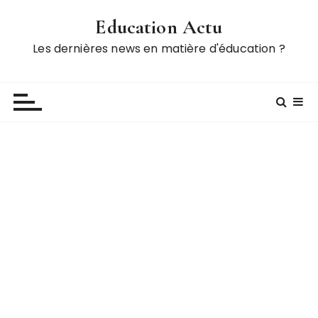
P
Education Actu
a
s
Les dernières news en matière d'éducation ?
s
e
r
a
u
c
o
n
t
e
n
u