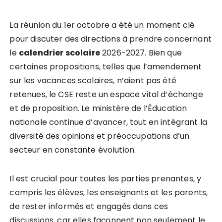
La réunion du 1er octobre a été un moment clé
pour discuter des directions à prendre concernant
le
c
a
l
e
n
d
r
i
e
r
s
c
o
l
a
i
r
e
2026-2027. Bien que
certaines propositions, telles que l’amendement
sur les vacances scolaires, n’aient pas été
retenues, le CSE reste un espace vital d’échange
et de proposition. Le ministère de l’Éducation
nationale continue d’avancer, tout en intégrant la
diversité des opinions et préoccupations d’un
secteur en constante évolution.
Il est crucial pour toutes les parties prenantes, y
compris les élèves, les enseignants et les parents,
de rester informés et engagés dans ces
discussions, car elles façonnent non seulement le