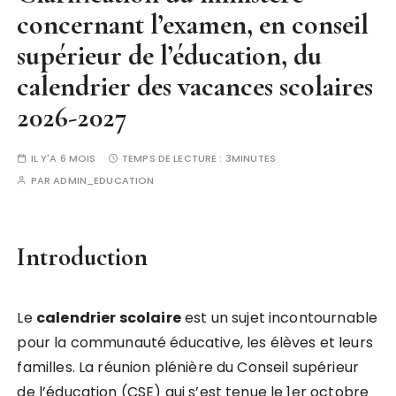
concernant l’examen, en conseil
supérieur de l’éducation, du
calendrier des vacances scolaires
2026-2027
IL Y'A 6 MOIS
TEMPS DE LECTURE :
3MINUTES
PAR
ADMIN_EDUCATION
Introduction
Le
c
a
l
e
n
d
r
i
e
r
s
c
o
l
a
i
r
e
est un sujet incontournable
pour la communauté éducative, les élèves et leurs
familles. La réunion plénière du Conseil supérieur
de l’éducation (CSE) qui s’est tenue le 1er octobre