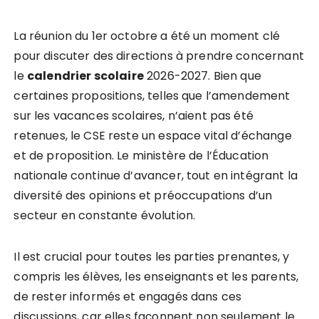
La réunion du 1er octobre a été un moment clé
pour discuter des directions à prendre concernant
le
c
a
l
e
n
d
r
i
e
r
s
c
o
l
a
i
r
e
2026-2027. Bien que
certaines propositions, telles que l’amendement
sur les vacances scolaires, n’aient pas été
retenues, le CSE reste un espace vital d’échange
et de proposition. Le ministère de l’Éducation
nationale continue d’avancer, tout en intégrant la
diversité des opinions et préoccupations d’un
secteur en constante évolution.
Il est crucial pour toutes les parties prenantes, y
compris les élèves, les enseignants et les parents,
de rester informés et engagés dans ces
discussions, car elles façonnent non seulement le