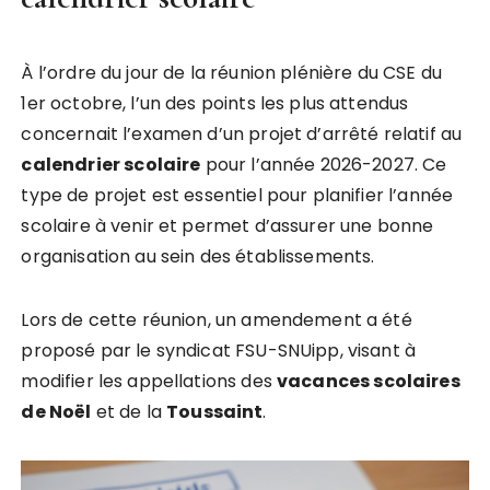
À l’ordre du jour de la réunion plénière du CSE du
1er octobre, l’un des points les plus attendus
concernait l’examen d’un projet d’arrêté relatif au
c
a
l
e
n
d
r
i
e
r
s
c
o
l
a
i
r
e
pour l’année 2026-2027. Ce
type de projet est essentiel pour planifier l’année
scolaire à venir et permet d’assurer une bonne
organisation au sein des établissements.
Lors de cette réunion, un amendement a été
proposé par le syndicat FSU-SNUipp, visant à
modifier les appellations des
v
a
c
a
n
c
e
s
s
c
o
l
a
i
r
e
s
d
e
N
o
ë
l
et de la
T
o
u
s
s
a
i
n
t
.