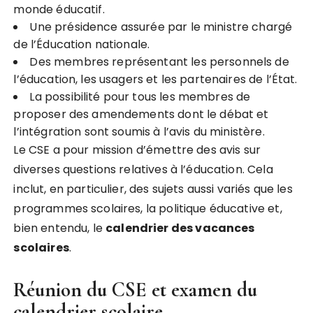
monde éducatif.
Une présidence assurée par le ministre chargé
de l’Éducation nationale.
Des membres représentant les personnels de
l’éducation, les usagers et les partenaires de l’État.
La possibilité pour tous les membres de
proposer des amendements dont le débat et
l’intégration sont soumis à l’avis du ministère.
Le CSE a pour mission d’émettre des avis sur
diverses questions relatives à l’éducation. Cela
inclut, en particulier, des sujets aussi variés que les
programmes scolaires, la politique éducative et,
bien entendu, le
c
a
l
e
n
d
r
i
e
r
d
e
s
v
a
c
a
n
c
e
s
s
c
o
l
a
i
r
e
s
.
Réunion du CSE et examen du
calendrier scolaire