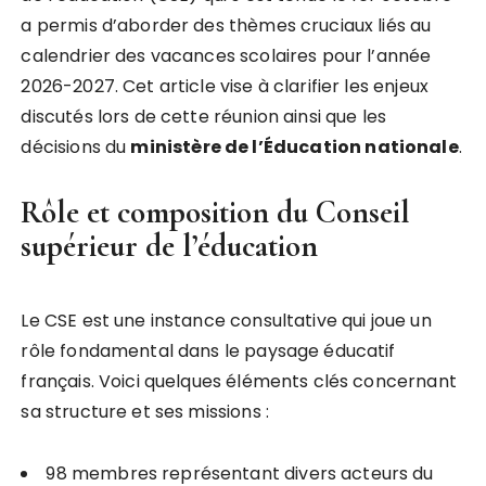
a permis d’aborder des thèmes cruciaux liés au
calendrier des vacances scolaires pour l’année
2026-2027. Cet article vise à clarifier les enjeux
discutés lors de cette réunion ainsi que les
décisions du
m
i
n
i
s
t
è
r
e
d
e
l
’
É
d
u
c
a
t
i
o
n
n
a
t
i
o
n
a
l
e
.
Rôle et composition du Conseil
supérieur de l’éducation
Le CSE est une instance consultative qui joue un
rôle fondamental dans le paysage éducatif
français. Voici quelques éléments clés concernant
sa structure et ses missions :
98 membres représentant divers acteurs du