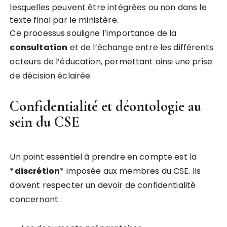
lesquelles peuvent être intégrées ou non dans le
texte final par le ministère.
Ce processus souligne l’importance de la
c
o
n
s
u
l
t
a
t
i
o
n
et de l’échange entre les différents
acteurs de l’éducation, permettant ainsi une prise
de décision éclairée.
Confidentialité et déontologie au
sein du CSE
Un point essentiel à prendre en compte est la
*
d
i
s
c
r
é
t
i
o
n
* imposée aux membres du CSE. Ils
doivent respecter un devoir de confidentialité
concernant :