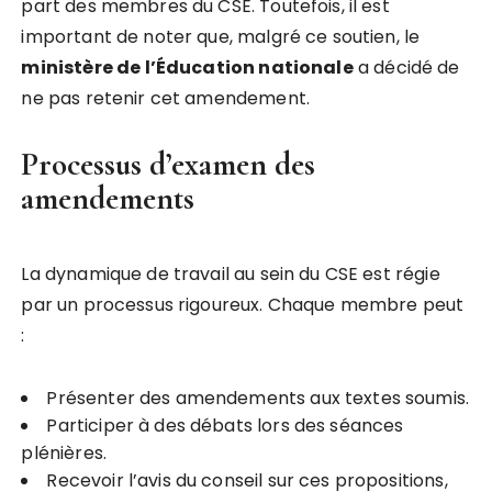
part des membres du CSE. Toutefois, il est
important de noter que, malgré ce soutien, le
m
i
n
i
s
t
è
r
e
d
e
l
’
É
d
u
c
a
t
i
o
n
n
a
t
i
o
n
a
l
e
a décidé de
ne pas retenir cet amendement.
Processus d’examen des
amendements
La dynamique de travail au sein du CSE est régie
par un processus rigoureux. Chaque membre peut
:
Présenter des amendements aux textes soumis.
Participer à des débats lors des séances
plénières.
Recevoir l’avis du conseil sur ces propositions,