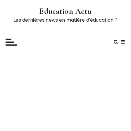
P
Education Actu
a
s
Les dernières news en matière d'éducation ?
s
e
r
a
u
c
o
n
t
e
n
u