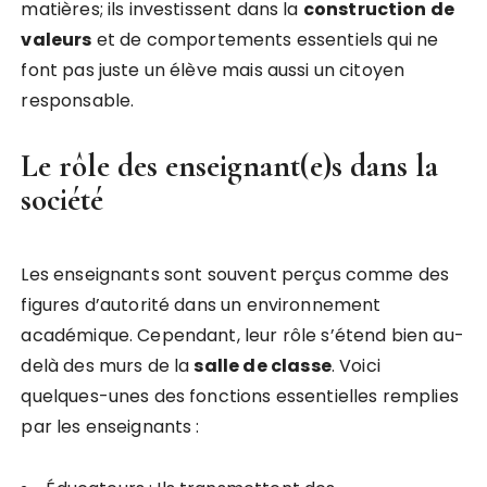
matières; ils investissent dans la
c
o
n
s
t
r
u
c
t
i
o
n
d
e
v
a
l
e
u
r
s
et de comportements essentiels qui ne
font pas juste un élève mais aussi un citoyen
responsable.
Le rôle des enseignant(e)s dans la
société
Les enseignants sont souvent perçus comme des
figures d’autorité dans un environnement
académique. Cependant, leur rôle s’étend bien au-
delà des murs de la
s
a
l
l
e
d
e
c
l
a
s
s
e
. Voici
quelques-unes des fonctions essentielles remplies
par les enseignants :