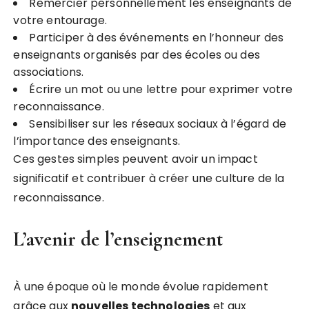
Remercier personnellement les enseignants de
votre entourage.
Participer à des événements en l’honneur des
enseignants organisés par des écoles ou des
associations.
Écrire un mot ou une lettre pour exprimer votre
reconnaissance.
Sensibiliser sur les réseaux sociaux à l’égard de
l’importance des enseignants.
Ces gestes simples peuvent avoir un impact
significatif et contribuer à créer une culture de la
reconnaissance.
L’avenir de l’enseignement
À une époque où le monde évolue rapidement
grâce aux
n
o
u
v
e
l
l
e
s
t
e
c
h
n
o
l
o
g
i
e
s
et aux