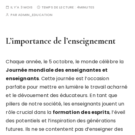
IL Y'A 3 MOIS
TEMPS DE LECTURE :
4MINUTES
PAR
ADMIN_EDUCATION
L’importance de l’enseignement
Chaque année, le 5 octobre, le monde célèbre la
J
o
u
r
n
é
e
m
o
n
d
i
a
l
e
d
e
s
e
n
s
e
i
g
n
a
n
t
e
s
e
t
e
n
s
e
i
g
n
a
n
t
s
. Cette journée est l’occasion
parfaite pour mettre en lumière le travail acharné
et le dévouement des éducateurs. En tant que
piliers de notre société, les enseignants jouent un
rôle crucial dans la
f
o
r
m
a
t
i
o
n
d
e
s
e
s
p
r
i
t
s
, l’éveil
des potentiels et l’inspiration des générations
futures. Ils ne se contentent pas d’enseigner des