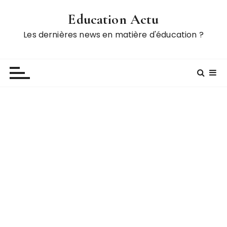
P
Education Actu
a
s
Les dernières news en matière d'éducation ?
s
e
r
a
u
c
o
n
t
e
n
u