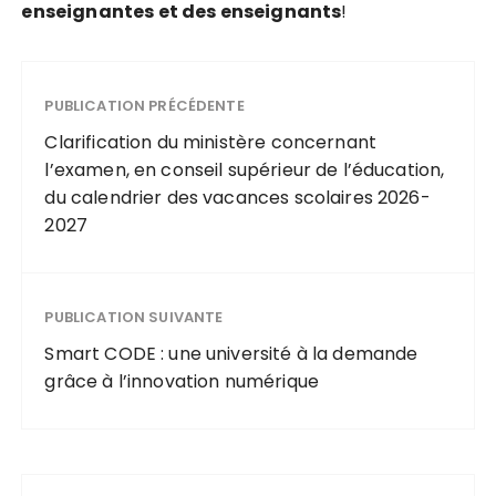
e
n
s
e
i
g
n
a
n
t
e
s
e
t
d
e
s
e
n
s
e
i
g
n
a
n
t
s
!
PUBLICATION PRÉCÉDENTE
Clarification du ministère concernant
l’examen, en conseil supérieur de l’éducation,
du calendrier des vacances scolaires 2026-
2027
PUBLICATION SUIVANTE
Smart CODE : une université à la demande
grâce à l’innovation numérique