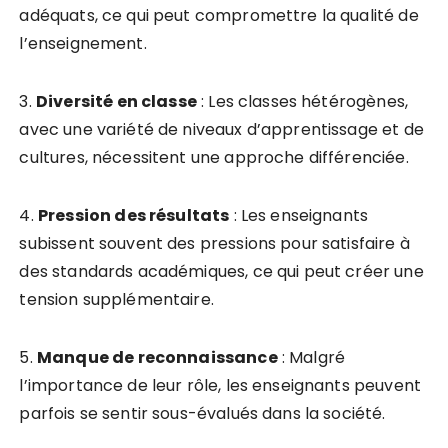
adéquats, ce qui peut compromettre la qualité de
l’enseignement.
3.
D
i
v
e
r
s
i
t
é
e
n
c
l
a
s
s
e
: Les classes hétérogènes,
avec une variété de niveaux d’apprentissage et de
cultures, nécessitent une approche différenciée.
4.
P
r
e
s
s
i
o
n
d
e
s
r
é
s
u
l
t
a
t
s
: Les enseignants
subissent souvent des pressions pour satisfaire à
des standards académiques, ce qui peut créer une
tension supplémentaire.
5.
M
a
n
q
u
e
d
e
r
e
c
o
n
n
a
i
s
s
a
n
c
e
: Malgré
l’importance de leur rôle, les enseignants peuvent
parfois se sentir sous-évalués dans la société.