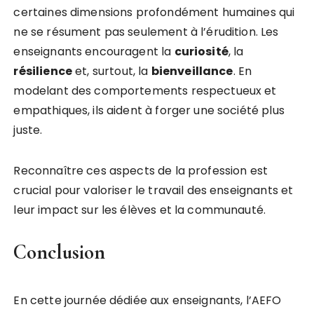
certaines dimensions profondément humaines qui
ne se résument pas seulement à l’érudition. Les
enseignants encouragent la
c
u
r
i
o
s
i
t
é
, la
r
é
s
i
l
i
e
n
c
e
et, surtout, la
b
i
e
n
v
e
i
l
l
a
n
c
e
. En
modelant des comportements respectueux et
empathiques, ils aident à forger une société plus
juste.
Reconnaître ces aspects de la profession est
crucial pour valoriser le travail des enseignants et
leur impact sur les élèves et la communauté.
Conclusion
En cette journée dédiée aux enseignants, l’AEFO