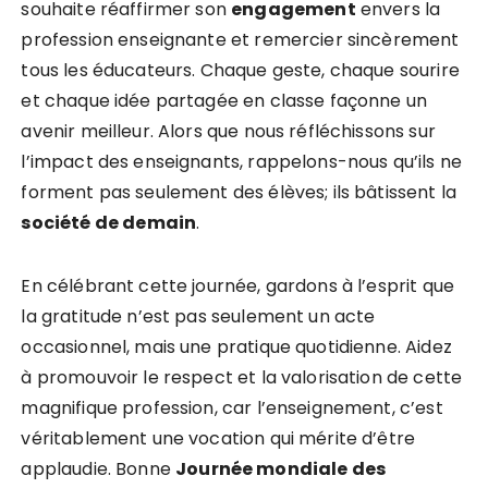
souhaite réaffirmer son
e
n
g
a
g
e
m
e
n
t
envers la
profession enseignante et remercier sincèrement
tous les éducateurs. Chaque geste, chaque sourire
et chaque idée partagée en classe façonne un
avenir meilleur. Alors que nous réfléchissons sur
l’impact des enseignants, rappelons-nous qu’ils ne
forment pas seulement des élèves; ils bâtissent la
s
o
c
i
é
t
é
d
e
d
e
m
a
i
n
.
En célébrant cette journée, gardons à l’esprit que
la gratitude n’est pas seulement un acte
occasionnel, mais une pratique quotidienne. Aidez
à promouvoir le respect et la valorisation de cette
magnifique profession, car l’enseignement, c’est
véritablement une vocation qui mérite d’être
applaudie. Bonne
J
o
u
r
n
é
e
m
o
n
d
i
a
l
e
d
e
s