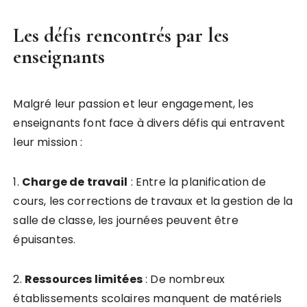
Les défis rencontrés par les
enseignants
Malgré leur passion et leur engagement, les
enseignants font face à divers défis qui entravent
leur mission :
1.
C
h
a
r
g
e
d
e
t
r
a
v
a
i
l
: Entre la planification de
cours, les corrections de travaux et la gestion de la
salle de classe, les journées peuvent être
épuisantes.
2.
R
e
s
s
o
u
r
c
e
s
l
i
m
i
t
é
e
s
: De nombreux
établissements scolaires manquent de matériels