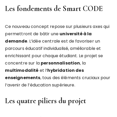
Les fondements de Smart CODE
Ce nouveau concept repose sur plusieurs axes qui
permettront de bâtir une
u
n
i
v
e
r
s
i
t
é
à
l
a
d
e
m
a
n
d
e
. L’idée centrale est de favoriser un
parcours éducatif individualisé, améliorable et
enrichissant pour chaque étudiant. Le projet se
concentre sur la
p
e
r
s
o
n
n
a
l
i
s
a
t
i
o
n
, la
m
u
l
t
i
m
o
d
a
l
i
t
é
et l’
h
y
b
r
i
d
a
t
i
o
n
d
e
s
e
n
s
e
i
g
n
e
m
e
n
t
s
, tous des éléments cruciaux pour
l’avenir de l’éducation supérieure.
Les quatre piliers du projet