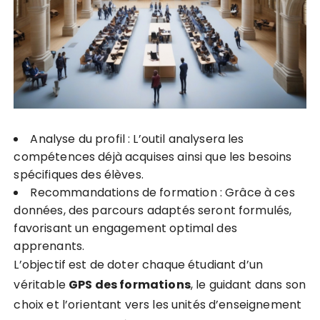
Analyse du profil : L’outil analysera les
compétences déjà acquises ainsi que les besoins
spécifiques des élèves.
Recommandations de formation : Grâce à ces
données, des parcours adaptés seront formulés,
favorisant un engagement optimal des
apprenants.
L’objectif est de doter chaque étudiant d’un
véritable
G
P
S
d
e
s
f
o
r
m
a
t
i
o
n
s
, le guidant dans son
choix et l’orientant vers les unités d’enseignement