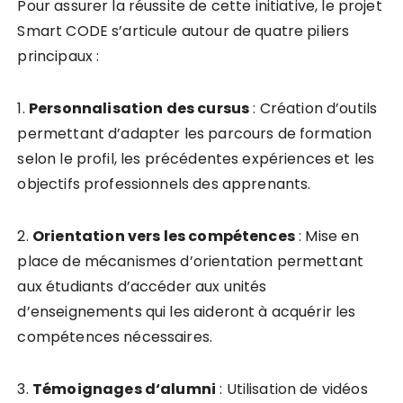
Pour assurer la réussite de cette initiative, le projet
Smart CODE s’articule autour de quatre piliers
principaux :
1.
P
e
r
s
o
n
n
a
l
i
s
a
t
i
o
n
d
e
s
c
u
r
s
u
s
: Création d’outils
permettant d’adapter les parcours de formation
selon le profil, les précédentes expériences et les
objectifs professionnels des apprenants.
2.
O
r
i
e
n
t
a
t
i
o
n
v
e
r
s
l
e
s
c
o
m
p
é
t
e
n
c
e
s
: Mise en
place de mécanismes d’orientation permettant
aux étudiants d’accéder aux unités
d’enseignements qui les aideront à acquérir les
compétences nécessaires.
3.
T
é
m
o
i
g
n
a
g
e
s
d
‘
a
l
u
m
n
i
: Utilisation de vidéos