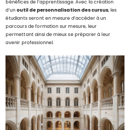
bénéfices de l’apprentissage. Avec la création
d’un
o
u
t
i
l
d
e
p
e
r
s
o
n
n
a
l
i
s
a
t
i
o
n
d
e
s
c
u
r
s
u
s
, les
étudiants seront en mesure d’accéder à un
parcours de formation sur mesure, leur
permettant ainsi de mieux se préparer à leur
avenir professionnel.