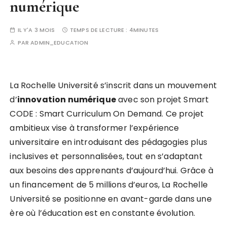
numérique
IL Y'A 3 MOIS
TEMPS DE LECTURE :
4MINUTES
PAR
ADMIN_EDUCATION
La Rochelle Université s’inscrit dans un mouvement
d’
i
n
n
o
v
a
t
i
o
n
n
u
m
é
r
i
q
u
e
avec son projet Smart
CODE : Smart Curriculum On Demand. Ce projet
ambitieux vise à transformer l’expérience
universitaire en introduisant des pédagogies plus
inclusives et personnalisées, tout en s’adaptant
aux besoins des apprenants d’aujourd’hui. Grâce à
un financement de 5 millions d’euros, La Rochelle
Université se positionne en avant-garde dans une
ère où l’éducation est en constante évolution.