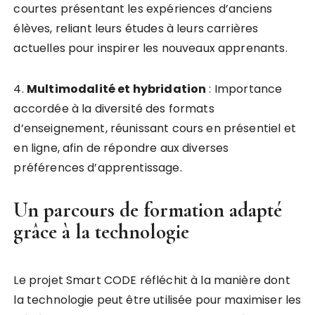
courtes présentant les expériences d’anciens
élèves, reliant leurs études à leurs carrières
actuelles pour inspirer les nouveaux apprenants.
4.
M
u
l
t
i
m
o
d
a
l
i
t
é
e
t
h
y
b
r
i
d
a
t
i
o
n
: Importance
accordée à la diversité des formats
d’enseignement, réunissant cours en présentiel et
en ligne, afin de répondre aux diverses
préférences d’apprentissage.
Un parcours de formation adapté
grâce à la technologie
Le projet Smart CODE réfléchit à la manière dont
la technologie peut être utilisée pour maximiser les