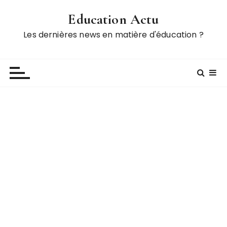
P
Education Actu
a
s
Les dernières news en matière d'éducation ?
s
e
r
a
u
c
o
n
t
e
n
u