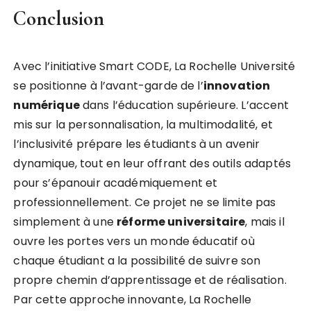
Conclusion
Avec l’initiative Smart CODE, La Rochelle Université
se positionne à l’avant-garde de l’
i
n
n
o
v
a
t
i
o
n
n
u
m
é
r
i
q
u
e
dans l’éducation supérieure. L’accent
mis sur la personnalisation, la multimodalité, et
l’inclusivité prépare les étudiants à un avenir
dynamique, tout en leur offrant des outils adaptés
pour s’épanouir académiquement et
professionnellement. Ce projet ne se limite pas
simplement à une
r
é
f
o
r
m
e
u
n
i
v
e
r
s
i
t
a
i
r
e
, mais il
ouvre les portes vers un monde éducatif où
chaque étudiant a la possibilité de suivre son
propre chemin d’apprentissage et de réalisation.
Par cette approche innovante, La Rochelle