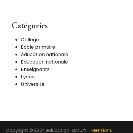
t
i
o
Catégories
n
s
Collège
Ecole primaire
éducation nationale
Education nationale
Enseignants
Lycée
Université
Copyright © 2024 education-actu.fr -
Mentions