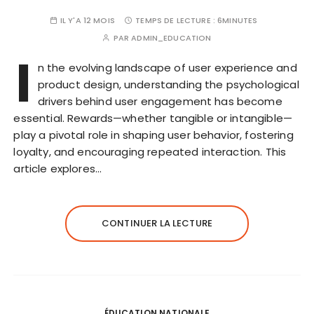
IL Y'A 12 MOIS
TEMPS DE LECTURE :
6MINUTES
PAR
ADMIN_EDUCATION
I
n the evolving landscape of user experience and
product design, understanding the psychological
drivers behind user engagement has become
essential. Rewards—whether tangible or intangible—
play a pivotal role in shaping user behavior, fostering
loyalty, and encouraging repeated interaction. This
article explores…
CONTINUER LA LECTURE
ÉDUCATION NATIONALE