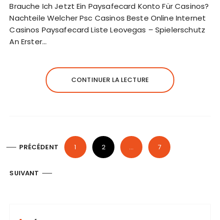
Brauche Ich Jetzt Ein Paysafecard Konto Für Casinos?
Nachteile Welcher Psc Casinos Beste Online Internet
Casinos Paysafecard Liste Leovegas – Spielerschutz
An Erster…
CONTINUER LA LECTURE
P
PRÉCÉDENT
1
2
…
7
a
g
SUIVANT
i
n
a