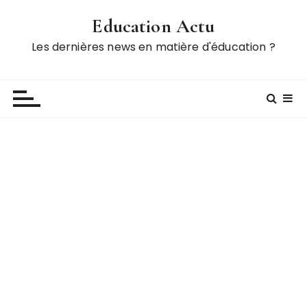
P
Education Actu
a
s
Les dernières news en matière d'éducation ?
s
e
r
a
u
c
o
n
t
e
n
u