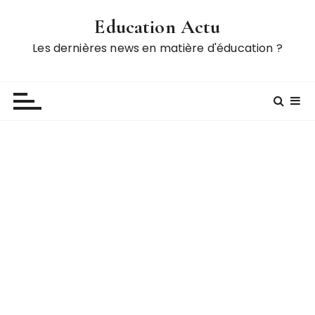
P
Education Actu
a
s
Les dernières news en matière d'éducation ?
s
e
r
a
u
c
o
n
t
e
n
u