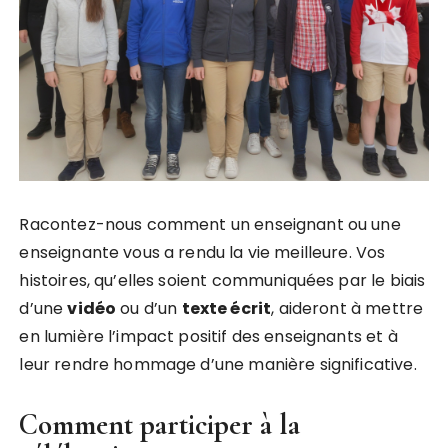
Racontez-nous comment un enseignant ou une
enseignante vous a rendu la vie meilleure. Vos
histoires, qu’elles soient communiquées par le biais
d’une
v
i
d
é
o
ou d’un
t
e
x
t
e
é
c
r
i
t
, aideront à mettre
en lumière l’impact positif des enseignants et à
leur rendre hommage d’une manière significative.
Comment participer à la