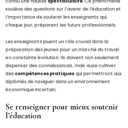
connu une hausse
s
p
e
c
t
a
c
u
l
a
i
r
e
. Ce phénomène
soulève des questions sur l’avenir de l’éducation et
l’importance de soutenir les enseignants qui,
chaque jour, préparent les futurs professionnels.
Les enseignants jouent un rôle crucial dans la
préparation des jeunes pour un marché du travail
en constante évolution. Ils doivent non seulement
dispenser des connaissances, mais aussi cultiver
des
c
o
m
p
é
t
e
n
c
e
s
p
r
a
t
i
q
u
e
s
qui permettront aux
diplômés de naviguer dans un environnement
économique incertain.
Se renseigner pour mieux soutenir
l’éducation