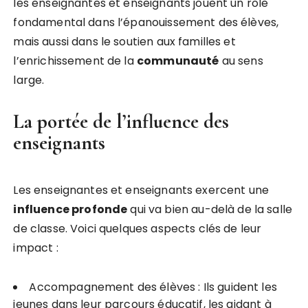
les enseignantes et enseignants jouent un rôle
fondamental dans l’épanouissement des élèves,
mais aussi dans le soutien aux familles et
l’enrichissement de la
c
o
m
m
u
n
a
u
t
é
au sens
large.
La portée de l’influence des
enseignants
Les enseignantes et enseignants exercent une
i
n
f
l
u
e
n
c
e
p
r
o
f
o
n
d
e
qui va bien au-delà de la salle
de classe. Voici quelques aspects clés de leur
impact :
Accompagnement des élèves : Ils guident les
jeunes dans leur parcours éducatif, les aidant à