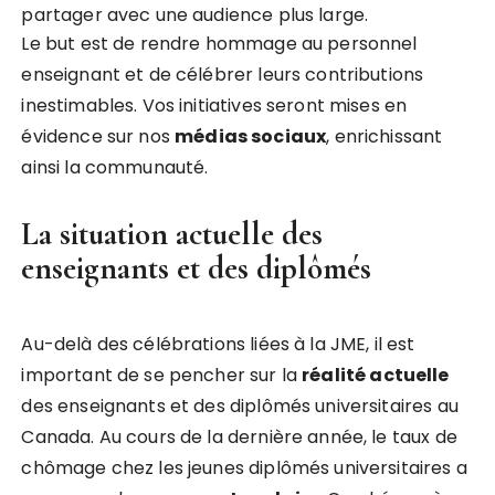
partager avec une audience plus large.
Le but est de rendre hommage au personnel
enseignant et de célébrer leurs contributions
inestimables. Vos initiatives seront mises en
évidence sur nos
m
é
d
i
a
s
s
o
c
i
a
u
x
, enrichissant
ainsi la communauté.
La situation actuelle des
enseignants et des diplômés
Au-delà des célébrations liées à la JME, il est
important de se pencher sur la
r
é
a
l
i
t
é
a
c
t
u
e
l
l
e
des enseignants et des diplômés universitaires au
Canada. Au cours de la dernière année, le taux de
chômage chez les jeunes diplômés universitaires a