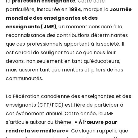
la
p
r
o
f
e
s
s
i
o
n
e
n
s
e
i
g
n
a
n
t
e
. Cette date
particulière, instaurée en
1
9
9
4
, marque la
J
o
u
r
n
é
e
m
o
n
d
i
a
l
e
d
e
s
e
n
s
e
i
g
n
a
n
t
e
s
e
t
d
e
s
e
n
s
e
i
g
n
a
n
t
s
(
J
M
E
)
, un moment consacré à la
reconnaissance des contributions déterminantes
que ces professionnels apportent à la société. Il
est crucial de souligner tout ce que nous leur
devons, non seulement en tant qu’éducateurs,
mais aussi en tant que mentors et piliers de nos
communautés.
La Fédération canadienne des enseignantes et des
enseignants (CTF/FCE) est fière de participer à
cet événement annuel. Cette année, la JME
s’articule autour du thème :
«
À
l
‘
œ
u
v
r
e
p
o
u
r
r
e
n
d
r
e
l
a
v
i
e
m
e
i
l
l
e
u
r
e
»
. Ce slogan rappelle que