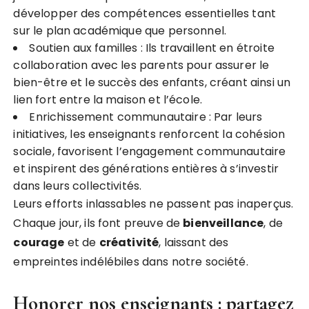
développer des compétences essentielles tant
sur le plan académique que personnel.
Soutien aux familles : Ils travaillent en étroite
collaboration avec les parents pour assurer le
bien-être et le succès des enfants, créant ainsi un
lien fort entre la maison et l’école.
Enrichissement communautaire : Par leurs
initiatives, les enseignants renforcent la cohésion
sociale, favorisent l’engagement communautaire
et inspirent des générations entières à s’investir
dans leurs collectivités.
Leurs efforts inlassables ne passent pas inaperçus.
Chaque jour, ils font preuve de
b
i
e
n
v
e
i
l
l
a
n
c
e
, de
c
o
u
r
a
g
e
et de
c
r
é
a
t
i
v
i
t
é
, laissant des
empreintes indélébiles dans notre société.
Honorer nos enseignants : partagez