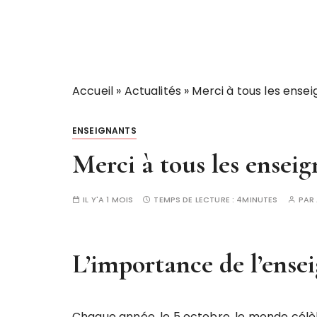
Accueil
»
Actualités
»
Merci à tous les ense
ENSEIGNANTS
Merci à tous les enseig
IL Y'A 1 MOIS
TEMPS DE LECTURE :
4MINUTES
PAR
L’importance de l’ens
Chaque année, le 5 octobre, le monde célè