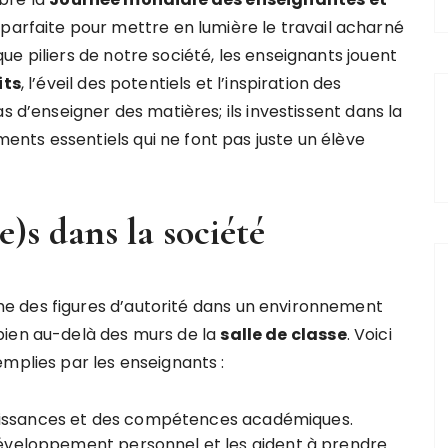
n parfaite pour mettre en lumière le travail acharné
e piliers de notre société, les enseignants jouent
i
t
s
, l’éveil des potentiels et l’inspiration des
s d’enseigner des matières; ils investissent dans la
nts essentiels qui ne font pas juste un élève
e)s dans la société
e des figures d’autorité dans un environnement
bien au-delà des murs de la
s
a
l
l
e
d
e
c
l
a
s
s
e
. Voici
mplies par les enseignants :
naissances et des compétences académiques.
 développement personnel et les aident à prendre