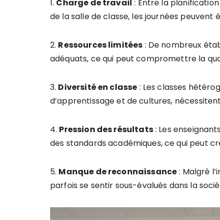
1.
C
h
a
r
g
e
d
e
t
r
a
v
a
i
l
: Entre la planificatio
de la salle de classe, les journées peuvent 
2.
R
e
s
s
o
u
r
c
e
s
l
i
m
i
t
é
e
s
: De nombreux étab
adéquats, ce qui peut compromettre la qua
3.
D
i
v
e
r
s
i
t
é
e
n
c
l
a
s
s
e
: Les classes hétéro
d’apprentissage et de cultures, nécessiten
4.
P
r
e
s
s
i
o
n
d
e
s
r
é
s
u
l
t
a
t
s
: Les enseignants
des standards académiques, ce qui peut cr
5.
M
a
n
q
u
e
d
e
r
e
c
o
n
n
a
i
s
s
a
n
c
e
: Malgré l
parfois se sentir sous-évalués dans la socié