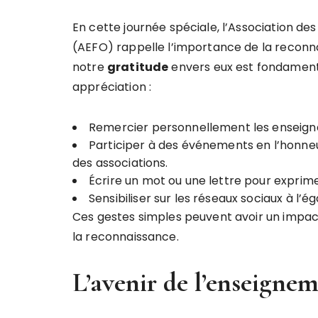
En cette journée spéciale, l’Association d
(AEFO) rappelle l’importance de la reconna
notre
g
r
a
t
i
t
u
d
e
envers eux est fondamenta
appréciation :
Remercier personnellement les enseign
Participer à des événements en l’honne
des associations.
Écrire un mot ou une lettre pour exprim
Sensibiliser sur les réseaux sociaux à l’
Ces gestes simples peuvent avoir un impact 
la reconnaissance.
L’avenir de l’enseigne