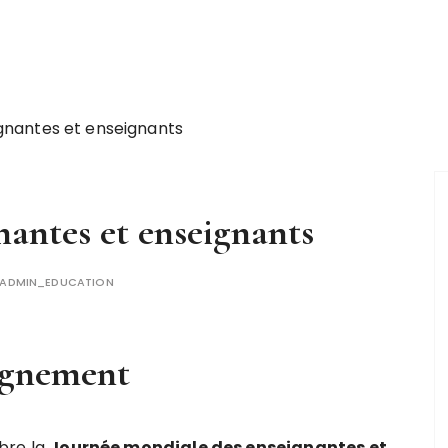
ignantes et enseignants
nantes et enseignants
ADMIN_EDUCATION
eignement
bre la
J
o
u
r
n
é
e
m
o
n
d
i
a
l
e
d
e
s
e
n
s
e
i
g
n
a
n
t
e
s
e
t