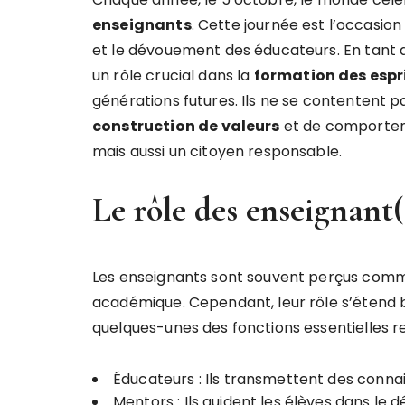
e
n
s
e
i
g
n
a
n
t
s
. Cette journée est l’occasio
et le dévouement des éducateurs. En tant qu
un rôle crucial dans la
f
o
r
m
a
t
i
o
n
d
e
s
e
s
p
r
générations futures. Ils ne se contentent pa
c
o
n
s
t
r
u
c
t
i
o
n
d
e
v
a
l
e
u
r
s
et de comporteme
mais aussi un citoyen responsable.
Le rôle des enseignant(
Les enseignants sont souvent perçus comm
académique. Cependant, leur rôle s’étend 
quelques-unes des fonctions essentielles re
Éducateurs : Ils transmettent des con
Mentors : Ils guident les élèves dans le