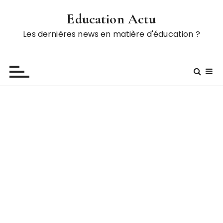
P
Education Actu
a
s
Les dernières news en matière d'éducation ?
s
e
r
a
u
c
o
n
t
e
n
u