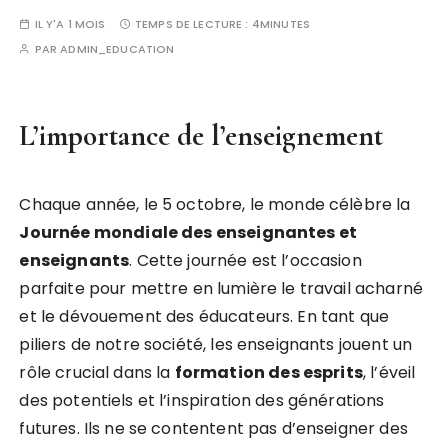
IL Y'A 1 MOIS
TEMPS DE LECTURE :
4MINUTES
PAR
ADMIN_EDUCATION
L’importance de l’enseignement
Chaque année, le 5 octobre, le monde célèbre la
J
o
u
r
n
é
e
m
o
n
d
i
a
l
e
d
e
s
e
n
s
e
i
g
n
a
n
t
e
s
e
t
e
n
s
e
i
g
n
a
n
t
s
. Cette journée est l’occasion
parfaite pour mettre en lumière le travail acharné
et le dévouement des éducateurs. En tant que
piliers de notre société, les enseignants jouent un
rôle crucial dans la
f
o
r
m
a
t
i
o
n
d
e
s
e
s
p
r
i
t
s
, l’éveil
des potentiels et l’inspiration des générations
futures. Ils ne se contentent pas d’enseigner des