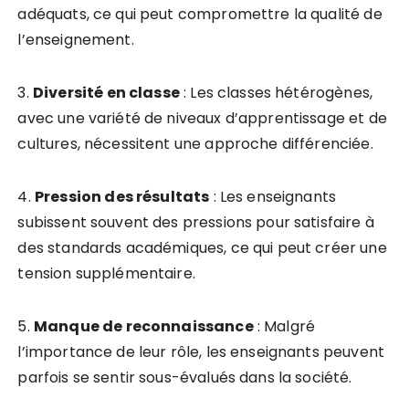
adéquats, ce qui peut compromettre la qualité de
l’enseignement.
3.
D
i
v
e
r
s
i
t
é
e
n
c
l
a
s
s
e
: Les classes hétérogènes,
avec une variété de niveaux d’apprentissage et de
cultures, nécessitent une approche différenciée.
4.
P
r
e
s
s
i
o
n
d
e
s
r
é
s
u
l
t
a
t
s
: Les enseignants
subissent souvent des pressions pour satisfaire à
des standards académiques, ce qui peut créer une
tension supplémentaire.
5.
M
a
n
q
u
e
d
e
r
e
c
o
n
n
a
i
s
s
a
n
c
e
: Malgré
l’importance de leur rôle, les enseignants peuvent
parfois se sentir sous-évalués dans la société.