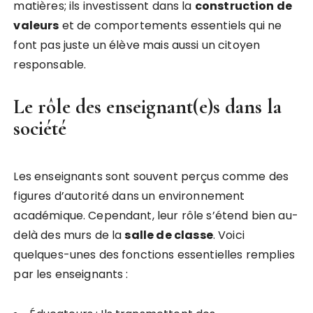
matières; ils investissent dans la
c
o
n
s
t
r
u
c
t
i
o
n
d
e
v
a
l
e
u
r
s
et de comportements essentiels qui ne
font pas juste un élève mais aussi un citoyen
responsable.
Le rôle des enseignant(e)s dans la
société
Les enseignants sont souvent perçus comme des
figures d’autorité dans un environnement
académique. Cependant, leur rôle s’étend bien au-
delà des murs de la
s
a
l
l
e
d
e
c
l
a
s
s
e
. Voici
quelques-unes des fonctions essentielles remplies
par les enseignants :