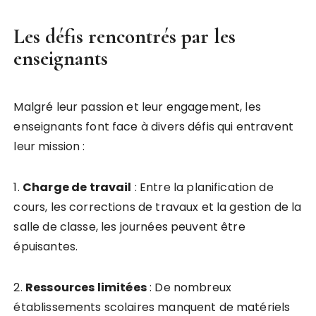
Les défis rencontrés par les
enseignants
Malgré leur passion et leur engagement, les
enseignants font face à divers défis qui entravent
leur mission :
1.
C
h
a
r
g
e
d
e
t
r
a
v
a
i
l
: Entre la planification de
cours, les corrections de travaux et la gestion de la
salle de classe, les journées peuvent être
épuisantes.
2.
R
e
s
s
o
u
r
c
e
s
l
i
m
i
t
é
e
s
: De nombreux
établissements scolaires manquent de matériels