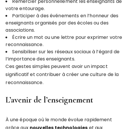
Remercier personnellement les enseignants de
votre entourage.
Participer à des événements en l’honneur des
enseignants organisés par des écoles ou des
associations.
Écrire un mot ou une lettre pour exprimer votre
reconnaissance.
Sensibiliser sur les réseaux sociaux à l’égard de
l’importance des enseignants.
Ces gestes simples peuvent avoir un impact
significatif et contribuer à créer une culture de la
reconnaissance.
L’avenir de l’enseignement
À une époque où le monde évolue rapidement
grâce aux
n
o
u
v
e
l
l
e
s
t
e
c
h
n
o
l
o
g
i
e
s
et aux