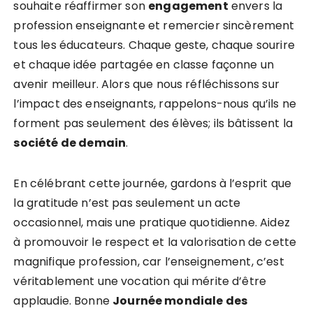
souhaite réaffirmer son
e
n
g
a
g
e
m
e
n
t
envers la
profession enseignante et remercier sincèrement
tous les éducateurs. Chaque geste, chaque sourire
et chaque idée partagée en classe façonne un
avenir meilleur. Alors que nous réfléchissons sur
l’impact des enseignants, rappelons-nous qu’ils ne
forment pas seulement des élèves; ils bâtissent la
s
o
c
i
é
t
é
d
e
d
e
m
a
i
n
.
En célébrant cette journée, gardons à l’esprit que
la gratitude n’est pas seulement un acte
occasionnel, mais une pratique quotidienne. Aidez
à promouvoir le respect et la valorisation de cette
magnifique profession, car l’enseignement, c’est
véritablement une vocation qui mérite d’être
applaudie. Bonne
J
o
u
r
n
é
e
m
o
n
d
i
a
l
e
d
e
s