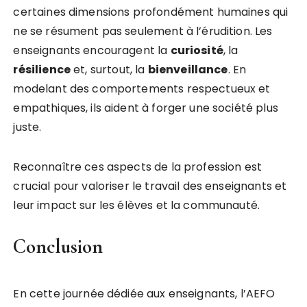
certaines dimensions profondément humaines qui
ne se résument pas seulement à l’érudition. Les
enseignants encouragent la
c
u
r
i
o
s
i
t
é
, la
r
é
s
i
l
i
e
n
c
e
et, surtout, la
b
i
e
n
v
e
i
l
l
a
n
c
e
. En
modelant des comportements respectueux et
empathiques, ils aident à forger une société plus
juste.
Reconnaître ces aspects de la profession est
crucial pour valoriser le travail des enseignants et
leur impact sur les élèves et la communauté.
Conclusion
En cette journée dédiée aux enseignants, l’AEFO