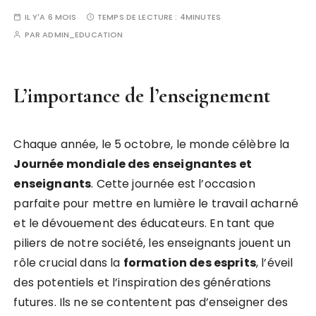
IL Y'A 6 MOIS
TEMPS DE LECTURE :
4MINUTES
PAR
ADMIN_EDUCATION
L’importance de l’enseignement
Chaque année, le 5 octobre, le monde célèbre la
J
o
u
r
n
é
e
m
o
n
d
i
a
l
e
d
e
s
e
n
s
e
i
g
n
a
n
t
e
s
e
t
e
n
s
e
i
g
n
a
n
t
s
. Cette journée est l’occasion
parfaite pour mettre en lumière le travail acharné
et le dévouement des éducateurs. En tant que
piliers de notre société, les enseignants jouent un
rôle crucial dans la
f
o
r
m
a
t
i
o
n
d
e
s
e
s
p
r
i
t
s
, l’éveil
des potentiels et l’inspiration des générations
futures. Ils ne se contentent pas d’enseigner des