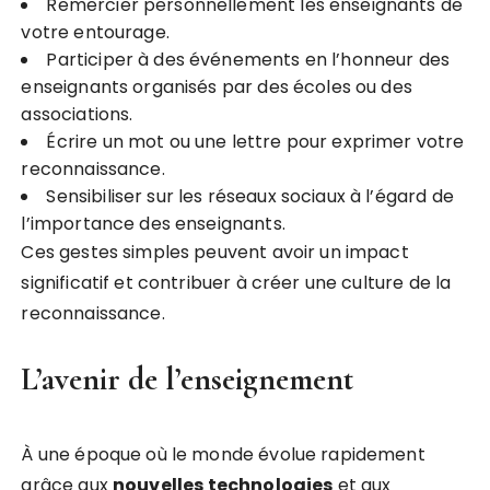
Remercier personnellement les enseignants de
votre entourage.
Participer à des événements en l’honneur des
enseignants organisés par des écoles ou des
associations.
Écrire un mot ou une lettre pour exprimer votre
reconnaissance.
Sensibiliser sur les réseaux sociaux à l’égard de
l’importance des enseignants.
Ces gestes simples peuvent avoir un impact
significatif et contribuer à créer une culture de la
reconnaissance.
L’avenir de l’enseignement
À une époque où le monde évolue rapidement
grâce aux
n
o
u
v
e
l
l
e
s
t
e
c
h
n
o
l
o
g
i
e
s
et aux