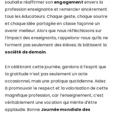
souhaite réaffirmer son
e
n
g
a
g
e
m
e
n
t
envers la
profession enseignante et remercier sincèrement
tous les éducateurs. Chaque geste, chaque sourire
et chaque idée partagée en classe façonne un
avenir meilleur. Alors que nous réfléchissons sur
l’impact des enseignants, rappelons-nous qu’ils ne
forment pas seulement des élèves; ils bâtissent la
s
o
c
i
é
t
é
d
e
d
e
m
a
i
n
.
En célébrant cette journée, gardons à l’esprit que
la gratitude n’est pas seulement un acte
occasionnel, mais une pratique quotidienne. Aidez
à promouvoir le respect et la valorisation de cette
magnifique profession, car l’enseignement, c’est
véritablement une vocation qui mérite d’être
applaudie. Bonne
J
o
u
r
n
é
e
m
o
n
d
i
a
l
e
d
e
s