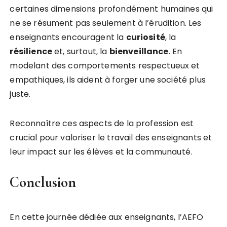
certaines dimensions profondément humaines qui
ne se résument pas seulement à l’érudition. Les
enseignants encouragent la
c
u
r
i
o
s
i
t
é
, la
r
é
s
i
l
i
e
n
c
e
et, surtout, la
b
i
e
n
v
e
i
l
l
a
n
c
e
. En
modelant des comportements respectueux et
empathiques, ils aident à forger une société plus
juste.
Reconnaître ces aspects de la profession est
crucial pour valoriser le travail des enseignants et
leur impact sur les élèves et la communauté.
Conclusion
En cette journée dédiée aux enseignants, l’AEFO