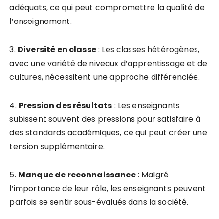
adéquats, ce qui peut compromettre la qualité de
l’enseignement.
3.
D
i
v
e
r
s
i
t
é
e
n
c
l
a
s
s
e
: Les classes hétérogènes,
avec une variété de niveaux d’apprentissage et de
cultures, nécessitent une approche différenciée.
4.
P
r
e
s
s
i
o
n
d
e
s
r
é
s
u
l
t
a
t
s
: Les enseignants
subissent souvent des pressions pour satisfaire à
des standards académiques, ce qui peut créer une
tension supplémentaire.
5.
M
a
n
q
u
e
d
e
r
e
c
o
n
n
a
i
s
s
a
n
c
e
: Malgré
l’importance de leur rôle, les enseignants peuvent
parfois se sentir sous-évalués dans la société.