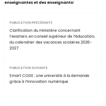
e
n
s
e
i
g
n
a
n
t
e
s
e
t
d
e
s
e
n
s
e
i
g
n
a
n
t
s
!
PUBLICATION PRÉCÉDENTE
Clarification du ministère concernant
l’examen, en conseil supérieur de l’éducation,
du calendrier des vacances scolaires 2026-
2027
PUBLICATION SUIVANTE
Smart CODE : une université à la demande
grâce à l’innovation numérique