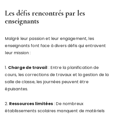
Les défis rencontrés par les
enseignants
Malgré leur passion et leur engagement, les
enseignants font face à divers défis qui entravent
leur mission :
1.
C
h
a
r
g
e
d
e
t
r
a
v
a
i
l
: Entre la planification de
cours, les corrections de travaux et la gestion de la
salle de classe, les journées peuvent être
épuisantes.
2.
R
e
s
s
o
u
r
c
e
s
l
i
m
i
t
é
e
s
: De nombreux
établissements scolaires manquent de matériels