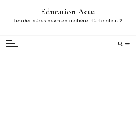
P
Education Actu
a
s
Les dernières news en matière d'éducation ?
s
e
r
a
u
c
o
n
t
e
n
u