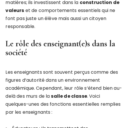
matières; ils investissent dans la
c
o
n
s
t
r
u
c
t
i
o
n
d
e
v
a
l
e
u
r
s
et de comportements essentiels qui ne
font pas juste un élève mais aussi un citoyen
responsable.
Le rôle des enseignant(e)s dans la
société
Les enseignants sont souvent perçus comme des
figures d’autorité dans un environnement
académique. Cependant, leur rôle s’étend bien au-
delà des murs de la
s
a
l
l
e
d
e
c
l
a
s
s
e
. Voici
quelques-unes des fonctions essentielles remplies
par les enseignants :