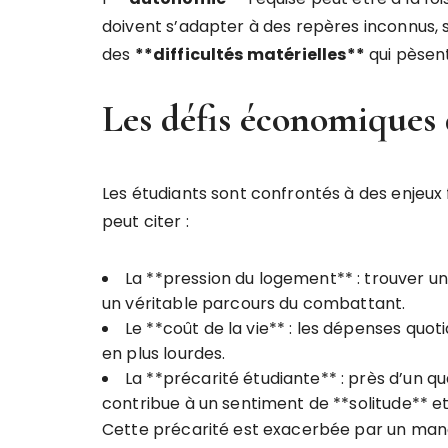
doivent s’adapter à des repères inconnus, so
des
*
*
d
i
f
f
i
c
u
l
t
é
s
m
a
t
é
r
i
e
l
l
e
s
*
*
qui pèsent
Les défis économiques 
Les étudiants sont confrontés à des enjeux 
peut citer :
La **pression du logement** : trouver u
un véritable parcours du combattant.
Le **coût de la vie** : les dépenses quot
en plus lourdes.
La **précarité étudiante** : près d’un 
contribue à un sentiment de **solitude** e
Cette précarité est exacerbée par un manq