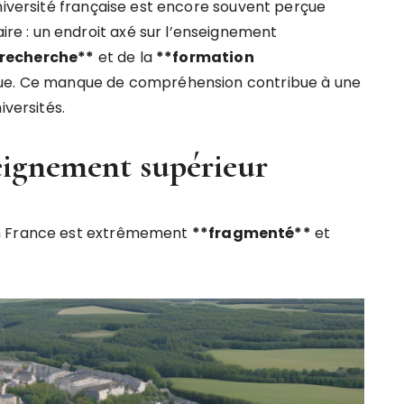
niversité française est encore souvent perçue
re : un endroit axé sur l’enseignement
r
e
c
h
e
r
c
h
e
*
*
et de la
*
*
f
o
r
m
a
t
i
o
n
ue. Ce manque de compréhension contribue à une
iversités.
eignement supérieur
en France est extrêmement
*
*
f
r
a
g
m
e
n
t
é
*
*
et