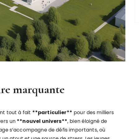
aire marquante
t tout à fait
*
*
p
a
r
t
i
c
u
l
i
e
r
*
*
pour des milliers
 vers un
*
*
n
o
u
v
e
l
u
n
i
v
e
r
s
*
*
, bien éloigné de
sage s’accompagne de défis importants, où
s un atout et une source de stress. Les jeunes