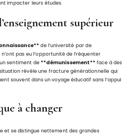
t impacter leurs études.
l’enseignement supérieur
o
n
n
a
i
s
s
a
n
c
e
*
*
de l’université par de
n’ont pas eu l’opportunité de fréquenter
e un sentiment de
*
*
d
é
m
u
n
i
s
s
e
m
e
n
t
*
*
face à des
 situation révèle une fracture générationnelle qui
uent souvent dans un voyage éducatif sans l’appui
que à changer
ique et se distingue nettement des grandes