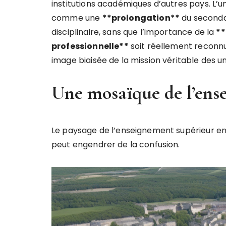
institutions académiques d’autres pays. L’u
comme une
*
*
p
r
o
l
o
n
g
a
t
i
o
n
*
*
du secondai
disciplinaire, sans que l’importance de la
*
*
p
r
o
f
e
s
s
i
o
n
n
e
l
l
e
*
*
soit réellement reconn
image biaisée de la mission véritable des un
Une mosaïque de l’ens
Le paysage de l’enseignement supérieur 
peut engendrer de la confusion.