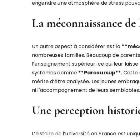
engendre une atmosphère de stress pouvan
La méconnaissance de 
Un autre aspect à considérer est la
*
*
m
é
c
nombreuses familles. Beaucoup de parents 
l’enseignement supérieur, ce qui leur laiss
systèmes comme
*
*
P
a
r
c
o
u
r
s
u
p
*
*
. Cette
mérite d’être analysée. Les jeunes embraq
ni l’accompagnement de leurs semblables.
Une perception histori
L’histoire de l’université en France est un