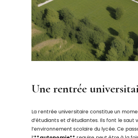
Une rentrée universit
La rentrée universitaire constitue un momen
d’étudiants et d’étudiantes. Ils font le saut
l’environnement scolaire du lycée. Ce pas
l’
*
*
a
u
t
o
n
o
m
i
e
*
*
requise peut être à la foi