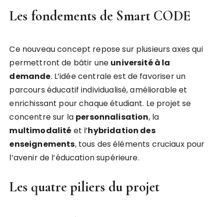
Les fondements de Smart CODE
Ce nouveau concept repose sur plusieurs axes qui
permettront de bâtir une
u
n
i
v
e
r
s
i
t
é
à
l
a
d
e
m
a
n
d
e
. L’idée centrale est de favoriser un
parcours éducatif individualisé, améliorable et
enrichissant pour chaque étudiant. Le projet se
concentre sur la
p
e
r
s
o
n
n
a
l
i
s
a
t
i
o
n
, la
m
u
l
t
i
m
o
d
a
l
i
t
é
et l’
h
y
b
r
i
d
a
t
i
o
n
d
e
s
e
n
s
e
i
g
n
e
m
e
n
t
s
, tous des éléments cruciaux pour
l’avenir de l’éducation supérieure.
Les quatre piliers du projet