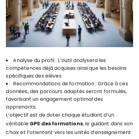
Analyse du profil : L’outil analysera les
compétences déjà acquises ainsi que les besoins
spécifiques des élèves.
Recommandations de formation : Grâce à ces
données, des parcours adaptés seront formulés,
favorisant un engagement optimal des
apprenants.
L’objectif est de doter chaque étudiant d’un
véritable
G
P
S
d
e
s
f
o
r
m
a
t
i
o
n
s
, le guidant dans son
choix et l’orientant vers les unités d’enseignement