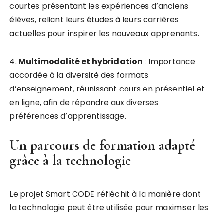
courtes présentant les expériences d’anciens
élèves, reliant leurs études à leurs carrières
actuelles pour inspirer les nouveaux apprenants.
4.
M
u
l
t
i
m
o
d
a
l
i
t
é
e
t
h
y
b
r
i
d
a
t
i
o
n
: Importance
accordée à la diversité des formats
d’enseignement, réunissant cours en présentiel et
en ligne, afin de répondre aux diverses
préférences d’apprentissage.
Un parcours de formation adapté
grâce à la technologie
Le projet Smart CODE réfléchit à la manière dont
la technologie peut être utilisée pour maximiser les