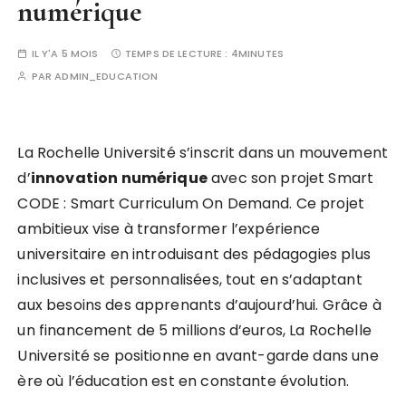
numérique
IL Y'A 5 MOIS
TEMPS DE LECTURE :
4MINUTES
PAR
ADMIN_EDUCATION
La Rochelle Université s’inscrit dans un mouvement
d’
i
n
n
o
v
a
t
i
o
n
n
u
m
é
r
i
q
u
e
avec son projet Smart
CODE : Smart Curriculum On Demand. Ce projet
ambitieux vise à transformer l’expérience
universitaire en introduisant des pédagogies plus
inclusives et personnalisées, tout en s’adaptant
aux besoins des apprenants d’aujourd’hui. Grâce à
un financement de 5 millions d’euros, La Rochelle
Université se positionne en avant-garde dans une
ère où l’éducation est en constante évolution.