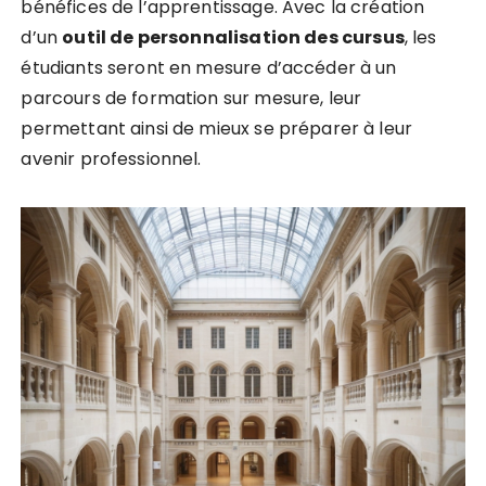
bénéfices de l’apprentissage. Avec la création
d’un
o
u
t
i
l
d
e
p
e
r
s
o
n
n
a
l
i
s
a
t
i
o
n
d
e
s
c
u
r
s
u
s
, les
étudiants seront en mesure d’accéder à un
parcours de formation sur mesure, leur
permettant ainsi de mieux se préparer à leur
avenir professionnel.