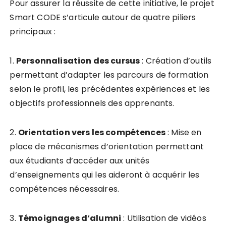
Pour assurer la réussite de cette initiative, le projet
Smart CODE s’articule autour de quatre piliers
principaux :
1.
P
e
r
s
o
n
n
a
l
i
s
a
t
i
o
n
d
e
s
c
u
r
s
u
s
: Création d’outils
permettant d’adapter les parcours de formation
selon le profil, les précédentes expériences et les
objectifs professionnels des apprenants.
2.
O
r
i
e
n
t
a
t
i
o
n
v
e
r
s
l
e
s
c
o
m
p
é
t
e
n
c
e
s
: Mise en
place de mécanismes d’orientation permettant
aux étudiants d’accéder aux unités
d’enseignements qui les aideront à acquérir les
compétences nécessaires.
3.
T
é
m
o
i
g
n
a
g
e
s
d
‘
a
l
u
m
n
i
: Utilisation de vidéos