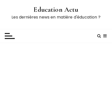
P
Education Actu
a
s
Les dernières news en matière d'éducation ?
s
e
r
a
u
c
o
n
t
e
n
u