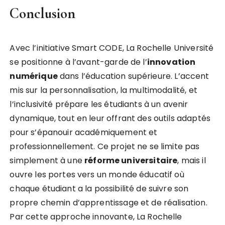
Conclusion
Avec l’initiative Smart CODE, La Rochelle Université
se positionne à l’avant-garde de l’
i
n
n
o
v
a
t
i
o
n
n
u
m
é
r
i
q
u
e
dans l’éducation supérieure. L’accent
mis sur la personnalisation, la multimodalité, et
l’inclusivité prépare les étudiants à un avenir
dynamique, tout en leur offrant des outils adaptés
pour s’épanouir académiquement et
professionnellement. Ce projet ne se limite pas
simplement à une
r
é
f
o
r
m
e
u
n
i
v
e
r
s
i
t
a
i
r
e
, mais il
ouvre les portes vers un monde éducatif où
chaque étudiant a la possibilité de suivre son
propre chemin d’apprentissage et de réalisation.
Par cette approche innovante, La Rochelle