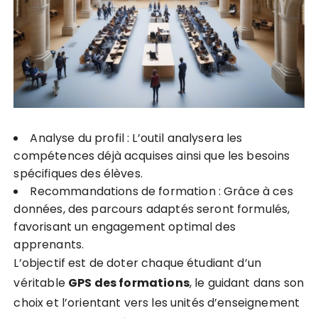
Analyse du profil : L’outil analysera les
compétences déjà acquises ainsi que les besoins
spécifiques des élèves.
Recommandations de formation : Grâce à ces
données, des parcours adaptés seront formulés,
favorisant un engagement optimal des
apprenants.
L’objectif est de doter chaque étudiant d’un
véritable
G
P
S
d
e
s
f
o
r
m
a
t
i
o
n
s
, le guidant dans son
choix et l’orientant vers les unités d’enseignement