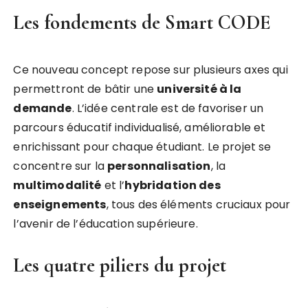
Les fondements de Smart CODE
Ce nouveau concept repose sur plusieurs axes qui
permettront de bâtir une
u
n
i
v
e
r
s
i
t
é
à
l
a
d
e
m
a
n
d
e
. L’idée centrale est de favoriser un
parcours éducatif individualisé, améliorable et
enrichissant pour chaque étudiant. Le projet se
concentre sur la
p
e
r
s
o
n
n
a
l
i
s
a
t
i
o
n
, la
m
u
l
t
i
m
o
d
a
l
i
t
é
et l’
h
y
b
r
i
d
a
t
i
o
n
d
e
s
e
n
s
e
i
g
n
e
m
e
n
t
s
, tous des éléments cruciaux pour
l’avenir de l’éducation supérieure.
Les quatre piliers du projet