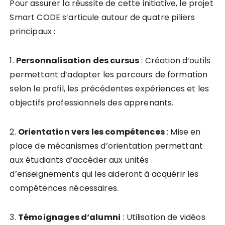
Pour assurer la réussite de cette initiative, le projet
Smart CODE s’articule autour de quatre piliers
principaux :
1.
P
e
r
s
o
n
n
a
l
i
s
a
t
i
o
n
d
e
s
c
u
r
s
u
s
: Création d’outils
permettant d’adapter les parcours de formation
selon le profil, les précédentes expériences et les
objectifs professionnels des apprenants.
2.
O
r
i
e
n
t
a
t
i
o
n
v
e
r
s
l
e
s
c
o
m
p
é
t
e
n
c
e
s
: Mise en
place de mécanismes d’orientation permettant
aux étudiants d’accéder aux unités
d’enseignements qui les aideront à acquérir les
compétences nécessaires.
3.
T
é
m
o
i
g
n
a
g
e
s
d
‘
a
l
u
m
n
i
: Utilisation de vidéos