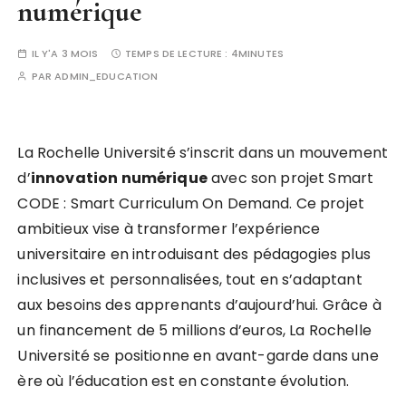
numérique
IL Y'A 3 MOIS
TEMPS DE LECTURE :
4MINUTES
PAR
ADMIN_EDUCATION
La Rochelle Université s’inscrit dans un mouvement
d’
i
n
n
o
v
a
t
i
o
n
n
u
m
é
r
i
q
u
e
avec son projet Smart
CODE : Smart Curriculum On Demand. Ce projet
ambitieux vise à transformer l’expérience
universitaire en introduisant des pédagogies plus
inclusives et personnalisées, tout en s’adaptant
aux besoins des apprenants d’aujourd’hui. Grâce à
un financement de 5 millions d’euros, La Rochelle
Université se positionne en avant-garde dans une
ère où l’éducation est en constante évolution.