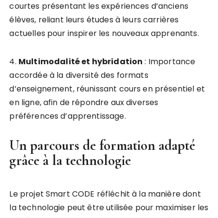
courtes présentant les expériences d’anciens
élèves, reliant leurs études à leurs carrières
actuelles pour inspirer les nouveaux apprenants.
4.
M
u
l
t
i
m
o
d
a
l
i
t
é
e
t
h
y
b
r
i
d
a
t
i
o
n
: Importance
accordée à la diversité des formats
d’enseignement, réunissant cours en présentiel et
en ligne, afin de répondre aux diverses
préférences d’apprentissage.
Un parcours de formation adapté
grâce à la technologie
Le projet Smart CODE réfléchit à la manière dont
la technologie peut être utilisée pour maximiser les