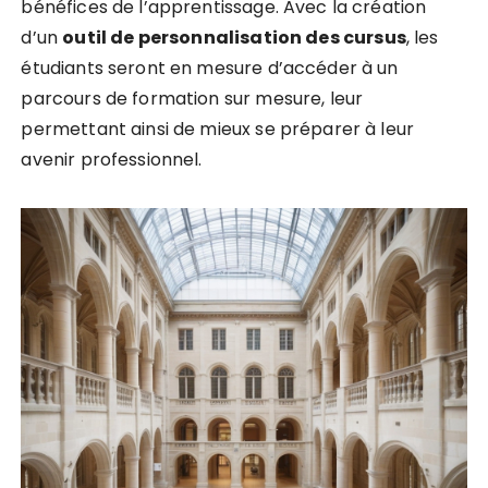
bénéfices de l’apprentissage. Avec la création
d’un
o
u
t
i
l
d
e
p
e
r
s
o
n
n
a
l
i
s
a
t
i
o
n
d
e
s
c
u
r
s
u
s
, les
étudiants seront en mesure d’accéder à un
parcours de formation sur mesure, leur
permettant ainsi de mieux se préparer à leur
avenir professionnel.