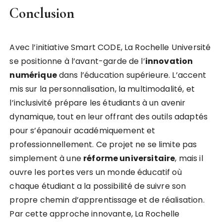
Conclusion
Avec l’initiative Smart CODE, La Rochelle Université
se positionne à l’avant-garde de l’
i
n
n
o
v
a
t
i
o
n
n
u
m
é
r
i
q
u
e
dans l’éducation supérieure. L’accent
mis sur la personnalisation, la multimodalité, et
l’inclusivité prépare les étudiants à un avenir
dynamique, tout en leur offrant des outils adaptés
pour s’épanouir académiquement et
professionnellement. Ce projet ne se limite pas
simplement à une
r
é
f
o
r
m
e
u
n
i
v
e
r
s
i
t
a
i
r
e
, mais il
ouvre les portes vers un monde éducatif où
chaque étudiant a la possibilité de suivre son
propre chemin d’apprentissage et de réalisation.
Par cette approche innovante, La Rochelle