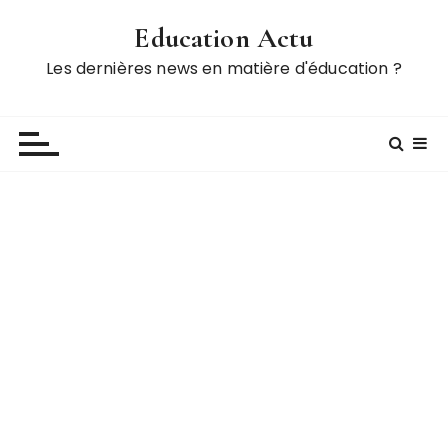
P
Education Actu
a
s
Les dernières news en matière d'éducation ?
s
e
r
a
u
c
o
n
t
e
n
u