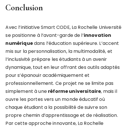
Conclusion
Avec l’initiative Smart CODE, La Rochelle Université
se positionne à l’avant-garde de l’
i
n
n
o
v
a
t
i
o
n
n
u
m
é
r
i
q
u
e
dans l’éducation supérieure. L’accent
mis sur la personnalisation, la multimodalité, et
l’inclusivité prépare les étudiants à un avenir
dynamique, tout en leur offrant des outils adaptés
pour s’épanouir académiquement et
professionnellement. Ce projet ne se limite pas
simplement à une
r
é
f
o
r
m
e
u
n
i
v
e
r
s
i
t
a
i
r
e
, mais il
ouvre les portes vers un monde éducatif où
chaque étudiant a la possibilité de suivre son
propre chemin d’apprentissage et de réalisation.
Par cette approche innovante, La Rochelle