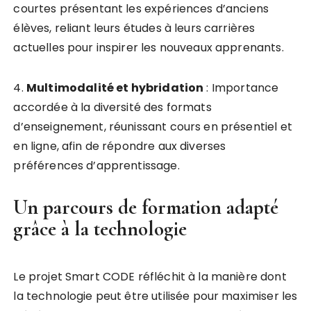
courtes présentant les expériences d’anciens
élèves, reliant leurs études à leurs carrières
actuelles pour inspirer les nouveaux apprenants.
4.
M
u
l
t
i
m
o
d
a
l
i
t
é
e
t
h
y
b
r
i
d
a
t
i
o
n
: Importance
accordée à la diversité des formats
d’enseignement, réunissant cours en présentiel et
en ligne, afin de répondre aux diverses
préférences d’apprentissage.
Un parcours de formation adapté
grâce à la technologie
Le projet Smart CODE réfléchit à la manière dont
la technologie peut être utilisée pour maximiser les