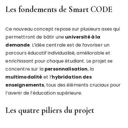
Les fondements de Smart CODE
Ce nouveau concept repose sur plusieurs axes qui
permettront de bâtir une
u
n
i
v
e
r
s
i
t
é
à
l
a
d
e
m
a
n
d
e
. L’idée centrale est de favoriser un
parcours éducatif individualisé, améliorable et
enrichissant pour chaque étudiant. Le projet se
concentre sur la
p
e
r
s
o
n
n
a
l
i
s
a
t
i
o
n
, la
m
u
l
t
i
m
o
d
a
l
i
t
é
et l’
h
y
b
r
i
d
a
t
i
o
n
d
e
s
e
n
s
e
i
g
n
e
m
e
n
t
s
, tous des éléments cruciaux pour
l’avenir de l’éducation supérieure.
Les quatre piliers du projet