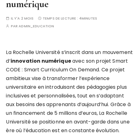
numérique
IL Y'A 2 MOIS
TEMPS DE LECTURE :
4MINUTES
PAR
ADMIN_EDUCATION
La Rochelle Université s’inscrit dans un mouvement
d’
i
n
n
o
v
a
t
i
o
n
n
u
m
é
r
i
q
u
e
avec son projet Smart
CODE : Smart Curriculum On Demand. Ce projet
ambitieux vise à transformer l’expérience
universitaire en introduisant des pédagogies plus
inclusives et personnalisées, tout en s’adaptant
aux besoins des apprenants d’aujourd’hui. Grâce à
un financement de 5 millions d’euros, La Rochelle
Université se positionne en avant-garde dans une
ère où l’éducation est en constante évolution.