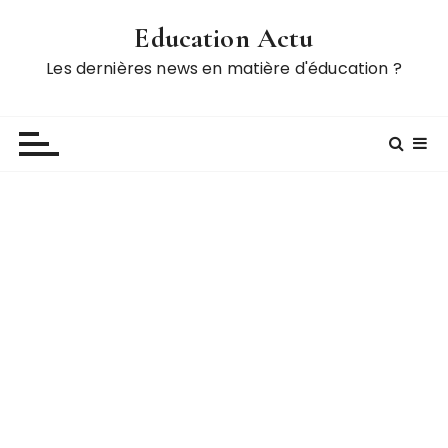
P
Education Actu
a
s
Les dernières news en matière d'éducation ?
s
e
r
a
u
c
o
n
t
e
n
u