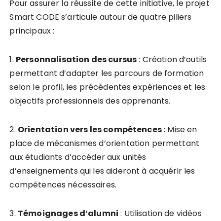
Pour assurer la réussite de cette initiative, le projet
Smart CODE s’articule autour de quatre piliers
principaux :
1.
P
e
r
s
o
n
n
a
l
i
s
a
t
i
o
n
d
e
s
c
u
r
s
u
s
: Création d’outils
permettant d’adapter les parcours de formation
selon le profil, les précédentes expériences et les
objectifs professionnels des apprenants.
2.
O
r
i
e
n
t
a
t
i
o
n
v
e
r
s
l
e
s
c
o
m
p
é
t
e
n
c
e
s
: Mise en
place de mécanismes d’orientation permettant
aux étudiants d’accéder aux unités
d’enseignements qui les aideront à acquérir les
compétences nécessaires.
3.
T
é
m
o
i
g
n
a
g
e
s
d
‘
a
l
u
m
n
i
: Utilisation de vidéos