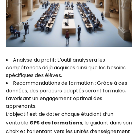
Analyse du profil : L’outil analysera les
compétences déjà acquises ainsi que les besoins
spécifiques des élèves.
Recommandations de formation : Grâce à ces
données, des parcours adaptés seront formulés,
favorisant un engagement optimal des
apprenants.
L’objectif est de doter chaque étudiant d’un
véritable
G
P
S
d
e
s
f
o
r
m
a
t
i
o
n
s
, le guidant dans son
choix et l’orientant vers les unités d’enseignement