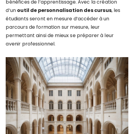
bénéfices de l’apprentissage. Avec la création
d’un
o
u
t
i
l
d
e
p
e
r
s
o
n
n
a
l
i
s
a
t
i
o
n
d
e
s
c
u
r
s
u
s
, les
étudiants seront en mesure d’accéder à un
parcours de formation sur mesure, leur
permettant ainsi de mieux se préparer à leur
avenir professionnel.