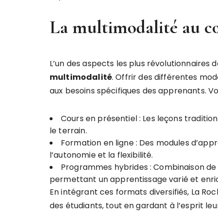
La multimodalité au cœ
L’un des aspects les plus révolutionnaires 
m
u
l
t
i
m
o
d
a
l
i
t
é
. Offrir des différentes m
aux besoins spécifiques des apprenants. Voi
Cours en présentiel : Les leçons traditio
le terrain.
Formation en ligne : Des modules d’appr
l’autonomie et la flexibilité.
Programmes hybrides : Combinaison de 
permettant un apprentissage varié et enric
En intégrant ces formats diversifiés, La Ro
des étudiants, tout en gardant à l’esprit leu