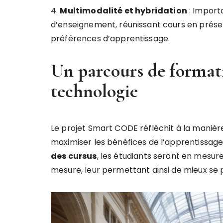
4.
M
u
l
t
i
m
o
d
a
l
i
t
é
e
t
h
y
b
r
i
d
a
t
i
o
n
: Import
d’enseignement, réunissant cours en présent
préférences d’apprentissage.
Un parcours de formati
technologie
Le projet Smart CODE réfléchit à la manière
maximiser les bénéfices de l’apprentissage
d
e
s
c
u
r
s
u
s
, les étudiants seront en mesur
mesure, leur permettant ainsi de mieux se p