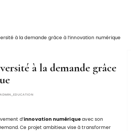
ersité à la demande grâce à l’innovation numérique
ersité à la demande grâce
que
ADMIN_EDUCATION
ouvement d’
i
n
n
o
v
a
t
i
o
n
n
u
m
é
r
i
q
u
e
avec son
emand. Ce projet ambitieux vise à transformer