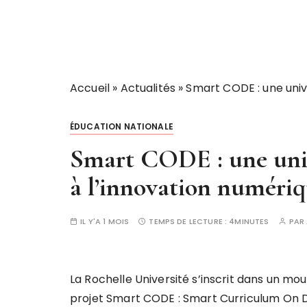
Accueil
»
Actualités
»
Smart CODE : une univ
ÉDUCATION NATIONALE
Smart CODE : une univ
à l’innovation numéri
IL Y'A 1 MOIS
TEMPS DE LECTURE :
4MINUTES
PAR
La Rochelle Université s’inscrit dans un m
projet Smart CODE : Smart Curriculum On D