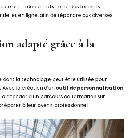
ance accordée à la diversité des formats
iel et en ligne, afin de répondre aux diverses
on adapté grâce à la
 dont la technologie peut être utilisée pour
. Avec la création d’un
o
u
t
i
l
d
e
p
e
r
s
o
n
n
a
l
i
s
a
t
i
o
n
e d’accéder à un parcours de formation sur
réparer à leur avenir professionnel.