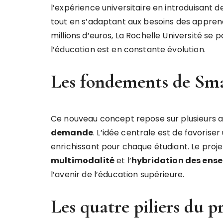
l’expérience universitaire en introduisant d
tout en s’adaptant aux besoins des appren
millions d’euros, La Rochelle Université se
l’éducation est en constante évolution.
Les fondements de S
Ce nouveau concept repose sur plusieurs a
d
e
m
a
n
d
e
. L’idée centrale est de favoriser
enrichissant pour chaque étudiant. Le proj
m
u
l
t
i
m
o
d
a
l
i
t
é
et l’
h
y
b
r
i
d
a
t
i
o
n
d
e
s
e
n
s
e
l’avenir de l’éducation supérieure.
Les quatre piliers du p