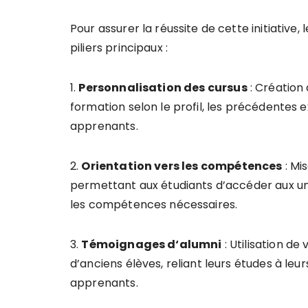
Pour assurer la réussite de cette initiative
piliers principaux :
1.
P
e
r
s
o
n
n
a
l
i
s
a
t
i
o
n
d
e
s
c
u
r
s
u
s
: Création
formation selon le profil, les précédentes 
apprenants.
2.
O
r
i
e
n
t
a
t
i
o
n
v
e
r
s
l
e
s
c
o
m
p
é
t
e
n
c
e
s
: Mi
permettant aux étudiants d’accéder aux uni
les compétences nécessaires.
3.
T
é
m
o
i
g
n
a
g
e
s
d
‘
a
l
u
m
n
i
: Utilisation d
d’anciens élèves, reliant leurs études à leu
apprenants.