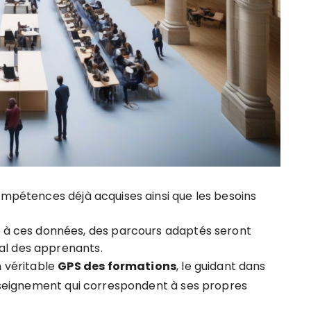
 compétences déjà acquises ainsi que les besoins
à ces données, des parcours adaptés seront
al des apprenants.
n véritable
G
P
S
d
e
s
f
o
r
m
a
t
i
o
n
s
, le guidant dans
’enseignement qui correspondent à ses propres