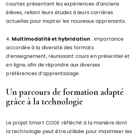
courtes présentant les expériences d’anciens
élèves, reliant leurs études à leurs carrières
actuelles pour inspirer les nouveaux apprenants.
4.
M
u
l
t
i
m
o
d
a
l
i
t
é
e
t
h
y
b
r
i
d
a
t
i
o
n
: Importance
accordée à la diversité des formats
d’enseignement, réunissant cours en présentiel et
en ligne, afin de répondre aux diverses
préférences d’apprentissage.
Un parcours de formation adapté
grâce à la technologie
Le projet Smart CODE réfléchit à la manière dont
la technologie peut être utilisée pour maximiser les