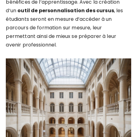
bénéfices de l’apprentissage. Avec la création
d’un
o
u
t
i
l
d
e
p
e
r
s
o
n
n
a
l
i
s
a
t
i
o
n
d
e
s
c
u
r
s
u
s
, les
étudiants seront en mesure d’accéder à un
parcours de formation sur mesure, leur
permettant ainsi de mieux se préparer à leur
avenir professionnel.