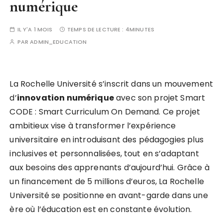
numérique
IL Y'A 1 MOIS
TEMPS DE LECTURE :
4MINUTES
PAR
ADMIN_EDUCATION
La Rochelle Université s’inscrit dans un mouvement
d’
i
n
n
o
v
a
t
i
o
n
n
u
m
é
r
i
q
u
e
avec son projet Smart
CODE : Smart Curriculum On Demand. Ce projet
ambitieux vise à transformer l’expérience
universitaire en introduisant des pédagogies plus
inclusives et personnalisées, tout en s’adaptant
aux besoins des apprenants d’aujourd’hui. Grâce à
un financement de 5 millions d’euros, La Rochelle
Université se positionne en avant-garde dans une
ère où l’éducation est en constante évolution.