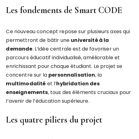
Les fondements de Smart CODE
Ce nouveau concept repose sur plusieurs axes qui
permettront de bâtir une
u
n
i
v
e
r
s
i
t
é
à
l
a
d
e
m
a
n
d
e
. L’idée centrale est de favoriser un
parcours éducatif individualisé, améliorable et
enrichissant pour chaque étudiant. Le projet se
concentre sur la
p
e
r
s
o
n
n
a
l
i
s
a
t
i
o
n
, la
m
u
l
t
i
m
o
d
a
l
i
t
é
et l’
h
y
b
r
i
d
a
t
i
o
n
d
e
s
e
n
s
e
i
g
n
e
m
e
n
t
s
, tous des éléments cruciaux pour
l’avenir de l’éducation supérieure.
Les quatre piliers du projet