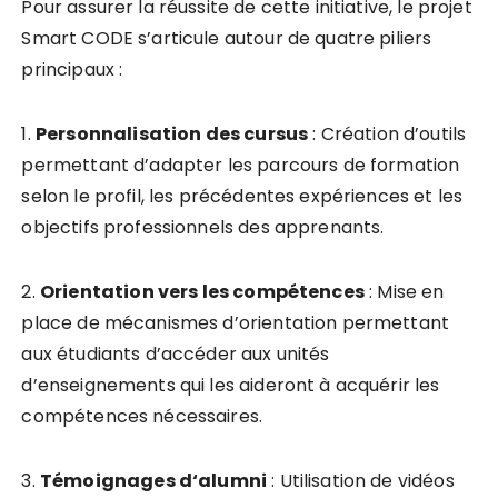
Pour assurer la réussite de cette initiative, le projet
Smart CODE s’articule autour de quatre piliers
principaux :
1.
P
e
r
s
o
n
n
a
l
i
s
a
t
i
o
n
d
e
s
c
u
r
s
u
s
: Création d’outils
permettant d’adapter les parcours de formation
selon le profil, les précédentes expériences et les
objectifs professionnels des apprenants.
2.
O
r
i
e
n
t
a
t
i
o
n
v
e
r
s
l
e
s
c
o
m
p
é
t
e
n
c
e
s
: Mise en
place de mécanismes d’orientation permettant
aux étudiants d’accéder aux unités
d’enseignements qui les aideront à acquérir les
compétences nécessaires.
3.
T
é
m
o
i
g
n
a
g
e
s
d
‘
a
l
u
m
n
i
: Utilisation de vidéos