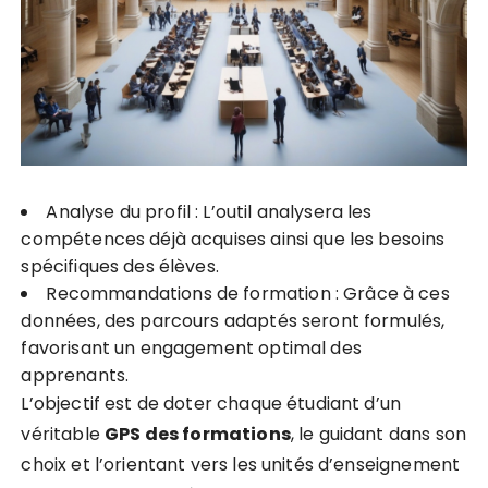
Analyse du profil : L’outil analysera les
compétences déjà acquises ainsi que les besoins
spécifiques des élèves.
Recommandations de formation : Grâce à ces
données, des parcours adaptés seront formulés,
favorisant un engagement optimal des
apprenants.
L’objectif est de doter chaque étudiant d’un
véritable
G
P
S
d
e
s
f
o
r
m
a
t
i
o
n
s
, le guidant dans son
choix et l’orientant vers les unités d’enseignement