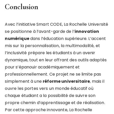
Conclusion
Avec l’initiative Smart CODE, La Rochelle Université
se positionne à l’avant-garde de l’
i
n
n
o
v
a
t
i
o
n
n
u
m
é
r
i
q
u
e
dans l’éducation supérieure. L’accent
mis sur la personnalisation, la multimodalité, et
l’inclusivité prépare les étudiants à un avenir
dynamique, tout en leur offrant des outils adaptés
pour s’épanouir académiquement et
professionnellement. Ce projet ne se limite pas
simplement à une
r
é
f
o
r
m
e
u
n
i
v
e
r
s
i
t
a
i
r
e
, mais il
ouvre les portes vers un monde éducatif où
chaque étudiant a la possibilité de suivre son
propre chemin d’apprentissage et de réalisation.
Par cette approche innovante, La Rochelle