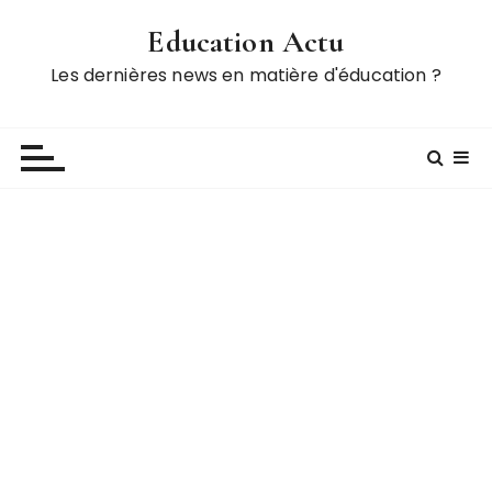
P
Education Actu
a
s
Les dernières news en matière d'éducation ?
s
e
r
a
u
c
o
n
t
e
n
u