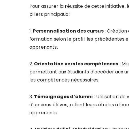
Pour assurer la réussite de cette initiative
piliers principaux :
1.
P
e
r
s
o
n
n
a
l
i
s
a
t
i
o
n
d
e
s
c
u
r
s
u
s
: Création
formation selon le profil, les précédentes 
apprenants.
2.
O
r
i
e
n
t
a
t
i
o
n
v
e
r
s
l
e
s
c
o
m
p
é
t
e
n
c
e
s
: Mi
permettant aux étudiants d’accéder aux uni
les compétences nécessaires.
3.
T
é
m
o
i
g
n
a
g
e
s
d
‘
a
l
u
m
n
i
: Utilisation d
d’anciens élèves, reliant leurs études à leu
apprenants.