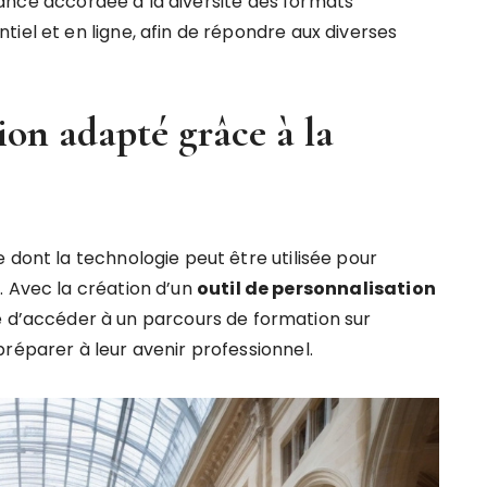
ance accordée à la diversité des formats
iel et en ligne, afin de répondre aux diverses
on adapté grâce à la
 dont la technologie peut être utilisée pour
. Avec la création d’un
o
u
t
i
l
d
e
p
e
r
s
o
n
n
a
l
i
s
a
t
i
o
n
e d’accéder à un parcours de formation sur
réparer à leur avenir professionnel.