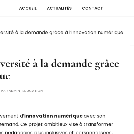
ACCUEIL
ACTUALITÉS
CONTACT
ersité à la demande grâce à l’innovation numérique
ersité à la demande grâce
que
PAR
ADMIN_EDUCATION
ouvement d’
i
n
n
o
v
a
t
i
o
n
n
u
m
é
r
i
q
u
e
avec son
emand. Ce projet ambitieux vise à transformer
es pédagogies plus inclusives et personnalisées,