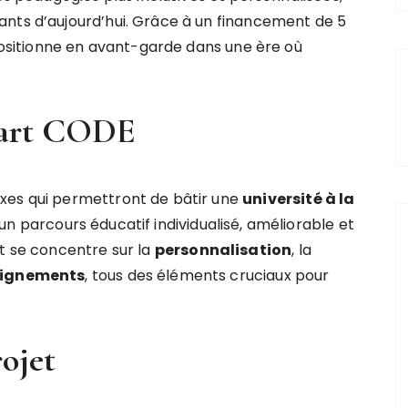
ants d’aujourd’hui. Grâce à un financement de 5
 positionne en avant-garde dans une ère où
mart CODE
xes qui permettront de bâtir une
u
n
i
v
e
r
s
i
t
é
à
l
a
 un parcours éducatif individualisé, améliorable et
et se concentre sur la
p
e
r
s
o
n
n
a
l
i
s
a
t
i
o
n
, la
i
g
n
e
m
e
n
t
s
, tous des éléments cruciaux pour
rojet