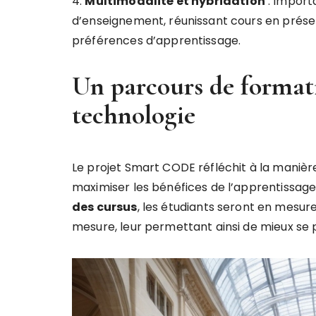
4.
M
u
l
t
i
m
o
d
a
l
i
t
é
e
t
h
y
b
r
i
d
a
t
i
o
n
: Import
d’enseignement, réunissant cours en présent
préférences d’apprentissage.
Un parcours de formati
technologie
Le projet Smart CODE réfléchit à la manière
maximiser les bénéfices de l’apprentissage
d
e
s
c
u
r
s
u
s
, les étudiants seront en mesur
mesure, leur permettant ainsi de mieux se p