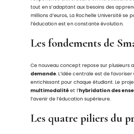
tout en s’adaptant aux besoins des appren
millions d’euros, La Rochelle Université se
l’éducation est en constante évolution.
Les fondements de S
Ce nouveau concept repose sur plusieurs a
d
e
m
a
n
d
e
. L’idée centrale est de favoriser
enrichissant pour chaque étudiant. Le proj
m
u
l
t
i
m
o
d
a
l
i
t
é
et l’
h
y
b
r
i
d
a
t
i
o
n
d
e
s
e
n
s
e
l’avenir de l’éducation supérieure.
Les quatre piliers du p