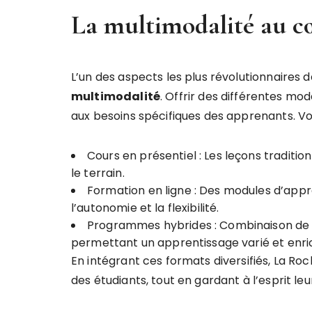
La multimodalité au cœ
L’un des aspects les plus révolutionnaires 
m
u
l
t
i
m
o
d
a
l
i
t
é
. Offrir des différentes m
aux besoins spécifiques des apprenants. Voi
Cours en présentiel : Les leçons traditio
le terrain.
Formation en ligne : Des modules d’appr
l’autonomie et la flexibilité.
Programmes hybrides : Combinaison de 
permettant un apprentissage varié et enric
En intégrant ces formats diversifiés, La Ro
des étudiants, tout en gardant à l’esprit leu