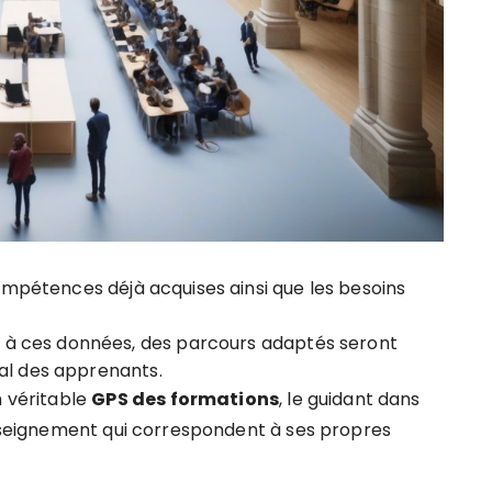
 compétences déjà acquises ainsi que les besoins
à ces données, des parcours adaptés seront
al des apprenants.
n véritable
G
P
S
d
e
s
f
o
r
m
a
t
i
o
n
s
, le guidant dans
’enseignement qui correspondent à ses propres